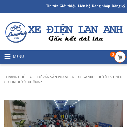
Tin tức
Giới thiệu
Liên hệ
Đăng nhập
Đăng ký
0
MENU
TRANG CHỦ
TƯ VẤN SẢN PHẨM
XE GA 50CC DƯỚI 15 TRIỆU
CÓ TIN ĐƯỢC KHÔNG?