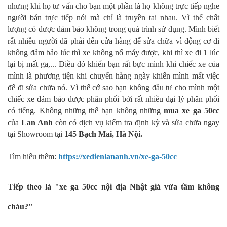
nhưng khi họ tư vấn cho bạn một phần là họ không trực tiếp nghe
người bán trực tiếp nói mà chỉ là truyền tai nhau. Vì thế chất
lượng có được đảm bảo không trong quá trình sử dụng. Mình biết
rất nhiều người đã phải đến cửa hàng để sửa chữa vì động cơ đi
không đảm bảo lúc thì xe không nổ máy được, khi thì xe đi 1 lúc
lại bị mất ga,... Điều đó khiến bạn rất bực mình khi chiếc xe của
mình là phương tiện khi chuyển hàng ngày khiến mình mất việc
để đi sửa chữa nó. Vì thế cớ sao bạn không đầu tư cho mình một
chiếc xe đảm bảo được phân phối bởi rất nhiều đại lý phân phối
có tiếng. Không những thế bạn không những
mua
xe ga 50cc
của
Lan Anh
còn có dịch vụ kiểm tra định kỳ và sửa chữa ngay
tại Showroom tại
145 Bạch Mai, Hà Nội.
Tìm hiểu thêm:
https://xedienlananh.vn/xe-ga-50cc
Tiếp theo là "xe ga 50cc nội địa Nhật giá vừa tầm không
cháu?"