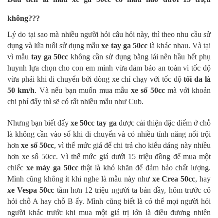
không???
Lý do tại sao mà nhiều người hỏi câu hỏi này, thì theo nhu cầu sử
dụng và lứa tuổi sử dụng mẫu
xe tay ga 50cc
là khác nhau. Và tại
vì mẫu
tay ga 50cc
không cần sử dụng bằng lái nên hầu hết phụ
huynh lựa chọn cho con em mình vừa đảm bảo an toàn vì tốc độ
vừa phải khi di chuyển bởi dòng xe chỉ chạy với tốc độ
tối đa là
50 km/h
. Và nếu bạn muốn mua mẫu
xe số 50cc
mà với khoản
chi phí đấy thì sẽ có rất nhiều mẫu như Cub.
Nhưng bạn biết đấy
xe 50cc tay ga
được cải thiện đặc điểm ở chỗ
là không cần vào số khi di chuyển và có nhiều tính năng nổi trội
hơn
xe số 50cc
, vì thế mức giá để chi trả cho kiểu dáng này nhiều
hơn xe số 50cc. Vì thế mức giá dưới 15 triệu đồng để mua một
chiếc
xe máy ga 50cc
thật là khó khăn để đảm bảo chất lượng.
Mình cũng không ít khi nghe là mẫu này như
xe Crea 50cc
, hay
xe Vespa 50cc
tầm hơn 12 triệu người ta bán đầy, hôm trước cô
hỏi chỗ A hay chỗ B ấy. Mình cũng biết là có thể mọi người hỏi
người khác trước khi mua một giá trị lớn là điều đương nhiên