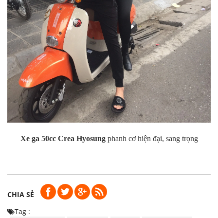
Xe ga 50cc Crea Hyosung
phanh cơ hiện đại, sang trọng
CHIA SẺ
Tag :