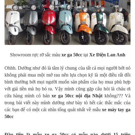
Showroom rực rỡ sắc màu
xe ga 50cc
tại
Xe Điện Lan Anh
Ohhh. Dường như đó là tâm lý chung của tất cả mọi người bởi nó
không phải mua một mớ rau nên lựa chọn kỹ là một điều rất đỗi
bình thường bởi mọi người muốn sản phẩm của họ mua phù hợp
với giá tiền mà họ bỏ ra. Vậy mình cũng gặp câu hỏi là cháu ơi
cửa hàng mình có bán
xe ga 50cc nội địa Nhật
không??? Và
trong bài viết này mình dường như bày tỏ hết các thắc mắc của
các bạn để có một cái nhìn tổng quát nhất về mẫu
xe máy tay ga
50cc
Đầu tiên là mẫu xe ga 50cc có mẫu nào dưới 15 triệu