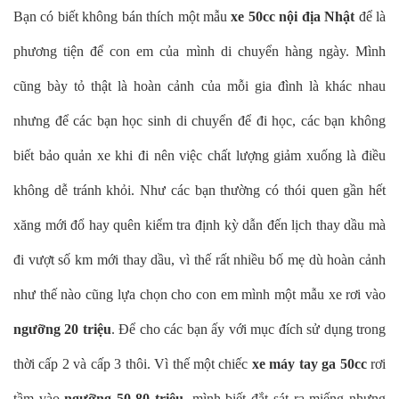
Bạn có biết không bán thích một mẫu
xe 50cc nội địa Nhật
để là
phương tiện để con em của mình di chuyển hàng ngày. Mình
cũng bày tỏ thật là hoàn cảnh của mỗi gia đình là khác nhau
nhưng để các bạn học sinh di chuyển để đi học, các bạn không
biết bảo quản xe khi đi nên việc chất lượng giảm xuống là điều
không dễ tránh khỏi. Như các bạn thường có thói quen gần hết
xăng mới đổ hay quên kiểm tra định kỳ dẫn đến lịch thay dầu mà
đi vượt số km mới thay dầu, vì thế rất nhiều bố mẹ dù hoàn cảnh
như thế nào cũng lựa chọn cho con em mình một mẫu xe rơi vào
ngưỡng 20 triệu
. Để cho các bạn ấy với mục đích sử dụng trong
thời cấp 2 và cấp 3 thôi. Vì thế một chiếc
xe máy tay ga 50cc
rơi
tầm vào
ngưỡng 50-80 triệu
, mình biết đắt sát ra miếng nhưng