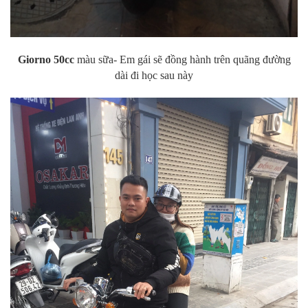
Giorno 50cc
màu sữa- Em gái sẽ đồng hành trên quãng đường
dài đi học sau này