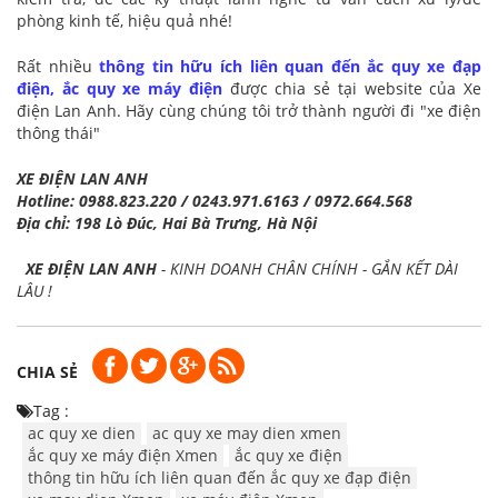
phòng kinh tế, hiệu quả nhé!
Rất nhiều
thông tin hữu ích liên quan đến ắc quy xe đạp
điện, ắc quy xe máy điện
được chia sẻ tại website của Xe
điện Lan Anh. Hãy cùng chúng tôi trở thành người đi "xe điện
thông thái"
XE ĐIỆN LAN ANH
Hotline: 0988.823.220 / 0243.971.6163 / 0972.664.568
Địa chỉ: 198 Lò Đúc, Hai Bà Trưng, Hà Nội
X
E Đ
IỆN LAN ANH
- KINH DOANH CHÂN CHÍNH - GẮN KẾT DÀI
LÂU !
CHIA SẺ
Tag :
ac quy xe dien
ac quy xe may dien xmen
ắc quy xe máy điện Xmen
ắc quy xe điện
thông tin hữu ích liên quan đến ắc quy xe đạp điện