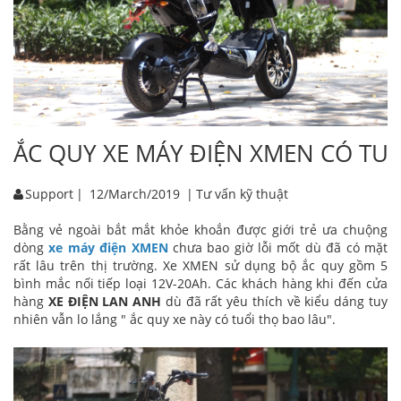
ẮC QUY XE MÁY ĐIỆN XMEN CÓ TUỔ
Support
|
12/March/2019
|
Tư vấn kỹ thuật
Bằng vẻ ngoài bắt mắt khỏe khoắn được giới trẻ ưa chuộng
dòng
xe máy điện XMEN
chưa bao giờ lỗi mốt dù đã có mặt
rất lâu trên thị trường. Xe XMEN sử dụng bộ ắc quy gồm 5
bình mắc nối tiếp loại 12V-20Ah. Các khách hàng khi đến cửa
hàng
XE ĐIỆN LAN ANH
dù đã rất yêu thích về kiểu dáng tuy
nhiên vẫn lo lắng " ắc quy xe này có tuổi thọ bao lâu".