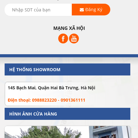
Đăng Ký
MẠNG XÃ HỘI
HỆ THỐNG SHOWROOM
145 Bạch Mai, Quận Hai Bà Trưng, Hà Nội
Điện thoại: 0988823220 - 0901361111
HÌNH ẢNH CỬA HÀNG