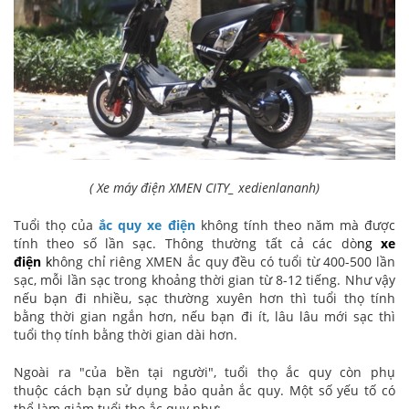
( Xe máy điện XMEN CITY_ xedienlananh)
Tuổi thọ của
ắc quy xe điện
không tính theo năm mà được
tính theo số lần sạc. Thông thường tất cả các dò
ng
xe
điện
k
hông chỉ riêng XMEN ắc quy đều có tuổi từ 400-500 lần
sạc, mỗi lần sạc trong khoảng thời gian từ 8-12 tiếng. Như vậy
nếu bạn đi nhiều, sạc thường xuyên hơn thì tuổi thọ tính
bằng thời gian ngắn hơn, nếu bạn đi ít, lâu lâu mới sạc thì
tuổi thọ tính bằng thời gian dài hơn.
Ngoài ra "của bền tại người", tuổi thọ ắc quy còn phụ
thuộc cách bạn sử dụng bảo quản ắc quy. Một số yếu tố có
thể làm giảm tuổi thọ ắc quy như: