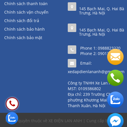
Chính sách thanh toán
145 Bạch Mai, Q. Hai Bà
Chính sách vận chuyển
Trưng, Hà Nội
Chính sách đổi trả
Chính sách bảo hành
145 Bạch Mai, Q. Hai Bà
Trưng, Hà Nội
Chính sách bảo mật
Phone 1:
0988823220
Phone 2:
0901361111
Email:
xedapdienlananh@gmail.com
Công ty TNHH Xe Lan Anh
MST: 0109386802
Địa chỉ: 239 Trường Chinh,
phường Khương Mai, quận
Thanh Xuân, Hà Nội
© Bản quyền thuộc về XE ĐIỆN LAN ANH | Cung cấp bởi
Sapo