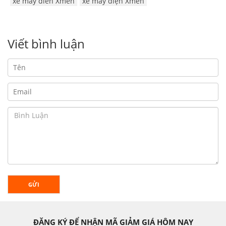
xe may dien Xmen
xe máy điện Xmen
Viết bình luận
GỬI
ĐĂNG KÝ ĐỂ NHẬN MÃ GIẢM GIÁ HÔM NAY