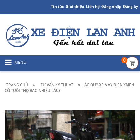
Tin tức
Giới thiệu
Liên hệ
Đăng nhập
Đăng ký
0
MENU
TRANG CHỦ
TƯ VẤN KỸ THUẬT
ẮC QUY XE MÁY ĐIỆN XMEN
CÓ TUỔI THỌ BAO NHIÊU LÂU?