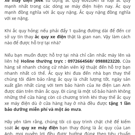
Xe máy điện Jeek
sử dụng ắc quy 60v20Ah là loại ắc quy
mạnh nhất trong các dòng xe máy điện hiện nay. Ắc quy
mạnh đồng nghĩa với ắc quy nặng. Ắc quy nặng đồng nghĩa
với xe nặng.
Khi ắc quy hỏng: nếu phải đẩy 1 quãng đường dài để đến cơ
sở uy tín thay
ắc quy xe điện
thật là gian nan. Vậy làm cách
nào để được hỗ trợ tại nhà?
Nếu bạn muốn được hỗ trợ tại nhà chỉ cần nhấc máy lên và
liên hệ
Holine thường trực : 0972664568/ 0988823220.
Cửa
hàng sẽ nhanh chóng cử nhân viên kỹ thuật đến hỗ trợ bạn
nhanh nhất có thể. Ắc quy khi đưa đến nhà bạn thay thế
chúng tôi đảm bảo rằng ắc quy là chất lượng tốt, ngày sản
xuất gần nhất cùng với tem bảo hành của Xe điện Lan Anh
được dán trên thân ắc quy. Đi cùng là một số bảo hành không
những thế cửa hàng còn có chương trình khi thay thế ắc quy
xe máy điện dù ở cửa hàng hay ở nhà đều được
tặng 1 lần
bảo dưỡng miễn phí và một áo mưa
.
Hãy yên tâm rằng, chúng tôi có quy trình chặt chẽ để kiểm
soát
ắc quy xe máy điện
bạn thay đúng là ắc quy của Lan
Anh, mọi quyền lợi đều được hưởng đúng theo tiêu chuẩn