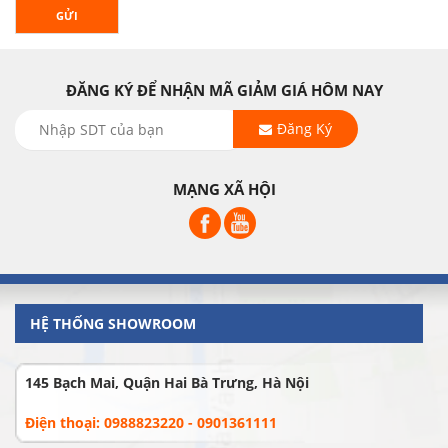
GỬI
ĐĂNG KÝ ĐỂ NHẬN MÃ GIẢM GIÁ HÔM NAY
Đăng Ký
MẠNG XÃ HỘI
HỆ THỐNG SHOWROOM
145 Bạch Mai, Quận Hai Bà Trưng, Hà Nội
Điện thoại: 0988823220 - 0901361111