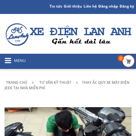
Tin tức
Giới thiệu
Liên hệ
Đăng nhập
Đăng ký
0
MENU
TRANG CHỦ
TƯ VẤN KỸ THUẬT
THAY ẮC QUY XE MÁY ĐIỆN
JEEK TẠI NHÀ MIỄN PHÍ