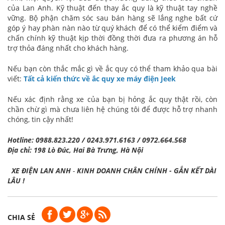
của Lan Anh. Kỹ thuật đến thay ắc quy là kỹ thuật tay nghề
vững. Bộ phận chăm sóc sau bán hàng sẽ lắng nghe bất cứ
góp ý hay phàn nàn nào từ quý khách để có thể kiểm điểm và
chấn chính kỹ thuật kịp thời đồng thời đưa ra phương án hỗ
trợ thỏa đáng nhất cho khách hàng.
Nếu bạn còn thắc mắc gì về ắc quy có thể tham khảo qua bài
viết:
Tất cả kiến thức về ắc quy xe máy điện Jeek
Nếu xác định rằng xe của bạn bị hỏng ắc quy thật rồi, còn
chần chừ gì mà chưa liên hệ chúng tôi để được hỗ trợ nhanh
chóng, tin cậy nhất!
Hotline: 0988.823.220 / 0243.971.6163 / 0972.664.568
Địa chỉ: 198 Lò Đúc, Hai Bà Trưng, Hà Nội
XE ĐIỆN LAN ANH
-
KINH DOANH CHÂN CHÍNH - GẮN KẾT DÀI
LÂU !
CHIA SẺ